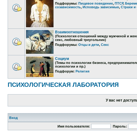
Подфорумы:
Пищевое поведение
,
ПТСР
,
Береме
созависимость
,
Исповедь зависимых
,
Страхи и
Взаимоотношения
(Психология отношений между мужчиной и женщ
секс, любовный треугольник)
Подфорумы:
Отцы и дети
,
Секс
Социум
(Темы по психологии бизнеса, предпринимател
психологии и пр.)
Подфорум:
Религия
ПСИХОЛОГИЧЕСКАЯ ЛАБОРАТОРИЯ
У вас нет доступ
Вход
Имя пользователя:
Пароль: