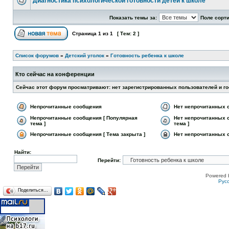
Диагностика психологической готовности детей к школе
Показать темы за:
Поле сорт
Страница
1
из
1
[ Тем: 2 ]
Список форумов
»
Детский уголок
»
Готовность ребенка к школе
Кто сейчас на конференции
Сейчас этот форум просматривают: нет зарегистрированных пользователей и го
Непрочитанные сообщения
Нет непрочитанных 
Непрочитанные сообщения [ Популярная
Нет непрочитанных 
тема ]
тема ]
Непрочитанные сообщения [ Тема закрыта ]
Нет непрочитанных с
Найти:
Перейти:
Powered 
Рус
Поделиться…